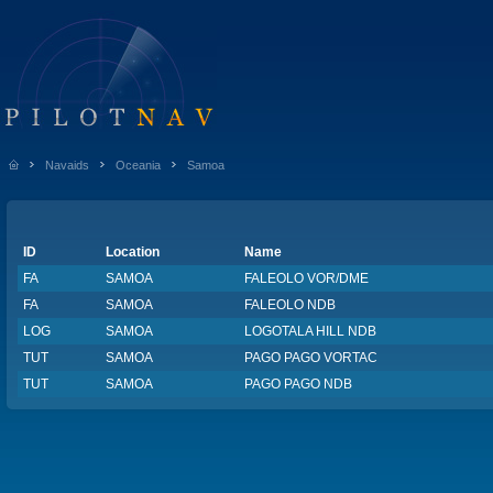
Navaids
Oceania
Samoa
ID
Location
Name
FA
SAMOA
FALEOLO VOR/DME
FA
SAMOA
FALEOLO NDB
LOG
SAMOA
LOGOTALA HILL NDB
TUT
SAMOA
PAGO PAGO VORTAC
TUT
SAMOA
PAGO PAGO NDB