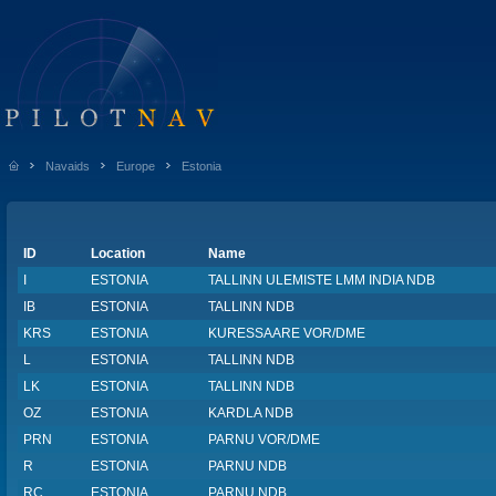
Navaids
Europe
Estonia
ID
Location
Name
I
ESTONIA
TALLINN ULEMISTE LMM INDIA NDB
IB
ESTONIA
TALLINN NDB
KRS
ESTONIA
KURESSAARE VOR/DME
L
ESTONIA
TALLINN NDB
LK
ESTONIA
TALLINN NDB
OZ
ESTONIA
KARDLA NDB
PRN
ESTONIA
PARNU VOR/DME
R
ESTONIA
PARNU NDB
RC
ESTONIA
PARNU NDB