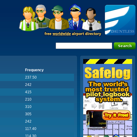
Frequency
237.50
242
415
210
310
305
242
117.40
114.30