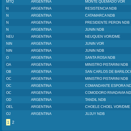
MTQ
ARGENTINA
MONTE QUEMADO VOR
N
ARGENTINA
RESISTENCIA NDB
N
ARGENTINA
CATAMARCA NDB
N
ARGENTINA
PRESIDENTE PERON NDB
N
ARGENTINA
JUNIN NDB
NEU
ARGENTINA
NEUQUEN VOR/DME
NIN
ARGENTINA
JUNIN VOR
NIN
ARGENTINA
JUNIN NDB
O
ARGENTINA
SANTA ROSA NDB
OA
ARGENTINA
MINISTRO PISTARINI NDB
OB
ARGENTINA
SAN CARLOS DE BARILOC
OC
ARGENTINA
MINISTRO PISTARINI NDB
OC
ARGENTINA
COMANDANTE ESPORA N
OC
ARGENTINA
COMODORO RIVADAVIA N
OD
ARGENTINA
TANDIL NDB
OEL
ARGENTINA
CHOELE CHOEL VOR/DME
OJ
ARGENTINA
JUJUY NDB
1
2