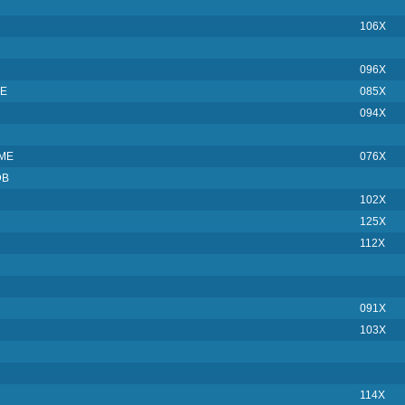
106X
096X
ME
085X
094X
ME
076X
DB
102X
125X
112X
091X
103X
114X