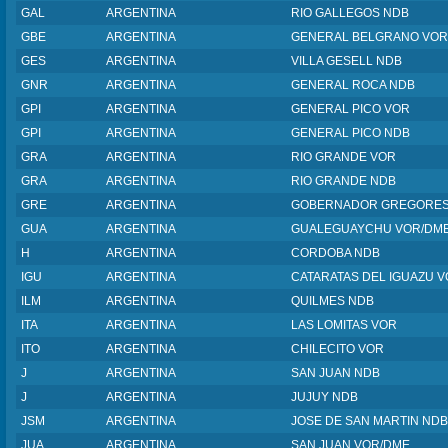
GAL
ARGENTINA
RIO GALLEGOS NDB
GBE
ARGENTINA
GENERAL BELGRANO VOR
GES
ARGENTINA
VILLA GESELL NDB
GNR
ARGENTINA
GENERAL ROCA NDB
GPI
ARGENTINA
GENERAL PICO VOR
GPI
ARGENTINA
GENERAL PICO NDB
GRA
ARGENTINA
RIO GRANDE VOR
GRA
ARGENTINA
RIO GRANDE NDB
GRE
ARGENTINA
GOBERNADOR GREGORES
GUA
ARGENTINA
GUALEGUAYCHU VOR/DM
H
ARGENTINA
CORDOBA NDB
IGU
ARGENTINA
CATARATAS DEL IGUAZU 
ILM
ARGENTINA
QUILMES NDB
ITA
ARGENTINA
LAS LOMITAS VOR
ITO
ARGENTINA
CHILECITO VOR
J
ARGENTINA
SAN JUAN NDB
J
ARGENTINA
JUJUY NDB
JSM
ARGENTINA
JOSE DE SAN MARTIN NDB
JUA
ARGENTINA
SAN JUAN VOR/DME