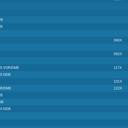
DB
DB
090X
092X
ES VOR/DME
117X
ES NDB
101X
OR/DME
122X
DB
DB
I NDB