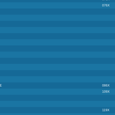
076X
E
086X
109X
119X