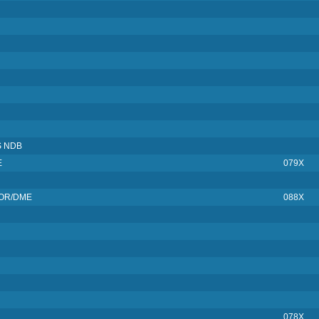
 NDB
E
079X
VOR/DME
088X
078X