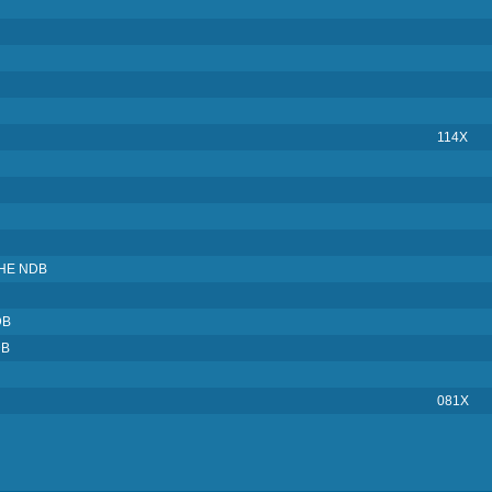
114X
HE NDB
DB
DB
081X