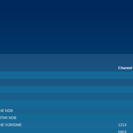
Channel
HE NDB
LITAR NDB
HE VOR/DME
121X
090X