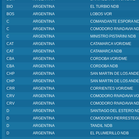
BIO
ARGENTINA
EL TURBIO NDB
BOS
ARGENTINA
LOBOS VOR
C
ARGENTINA
COMANDANTE ESPORA N
C
ARGENTINA
COMODORO RIVADAVIA N
C
ARGENTINA
MINISTRO PISTARINI NDB
CAT
ARGENTINA
CATAMARCA VOR/DME
CAT
ARGENTINA
CATAMARCA NDB
CBA
ARGENTINA
CORDOBA VOR/DME
CBA
ARGENTINA
CORDOBA NDB
CHP
ARGENTINA
SAN MARTIN DE LOS AND
CHP
ARGENTINA
SAN MARTIN DE LOS AND
CRR
ARGENTINA
CORRIENTES VOR/DME
CRV
ARGENTINA
COMODORO RIVADAVIA V
CRV
ARGENTINA
COMODORO RIVADAVIA N
D
ARGENTINA
SANTIAGO DEL ESTERO N
D
ARGENTINA
COMODORO PIERRESTEGU
D
ARGENTINA
TANDIL NDB
D
ARGENTINA
EL PLUMERILLO NDB