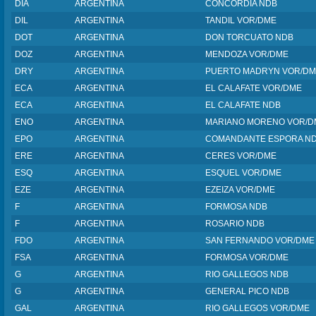
DIA
ARGENTINA
CONCORDIA NDB
DIL
ARGENTINA
TANDIL VOR/DME
DOT
ARGENTINA
DON TORCUATO NDB
DOZ
ARGENTINA
MENDOZA VOR/DME
DRY
ARGENTINA
PUERTO MADRYN VOR/D
ECA
ARGENTINA
EL CALAFATE VOR/DME
ECA
ARGENTINA
EL CALAFATE NDB
ENO
ARGENTINA
MARIANO MORENO VOR/D
EPO
ARGENTINA
COMANDANTE ESPORA N
ERE
ARGENTINA
CERES VOR/DME
ESQ
ARGENTINA
ESQUEL VOR/DME
EZE
ARGENTINA
EZEIZA VOR/DME
F
ARGENTINA
FORMOSA NDB
F
ARGENTINA
ROSARIO NDB
FDO
ARGENTINA
SAN FERNANDO VOR/DME
FSA
ARGENTINA
FORMOSA VOR/DME
G
ARGENTINA
RIO GALLEGOS NDB
G
ARGENTINA
GENERAL PICO NDB
GAL
ARGENTINA
RIO GALLEGOS VOR/DME