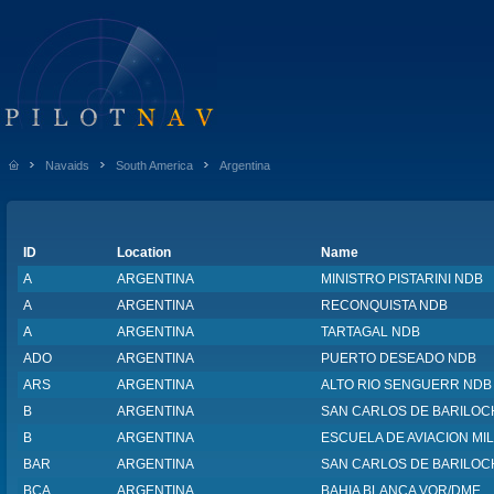
Navaids
South America
Argentina
ID
Location
Name
A
ARGENTINA
MINISTRO PISTARINI NDB
A
ARGENTINA
RECONQUISTA NDB
A
ARGENTINA
TARTAGAL NDB
ADO
ARGENTINA
PUERTO DESEADO NDB
ARS
ARGENTINA
ALTO RIO SENGUERR NDB
B
ARGENTINA
SAN CARLOS DE BARILOC
B
ARGENTINA
ESCUELA DE AVIACION MI
BAR
ARGENTINA
SAN CARLOS DE BARILOC
BCA
ARGENTINA
BAHIA BLANCA VOR/DME