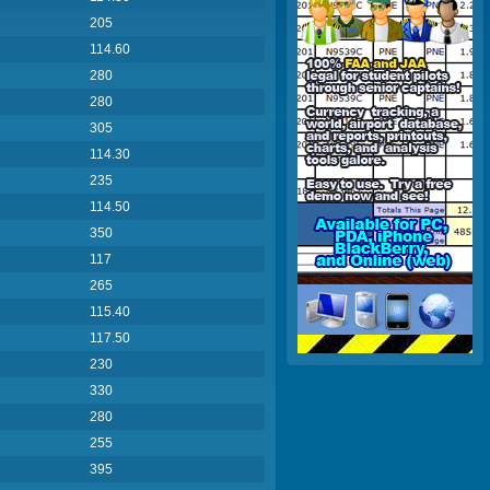
205
114.60
280
280
305
114.30
235
114.50
350
117
265
115.40
117.50
230
330
280
255
395